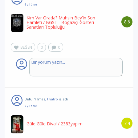
6 yıl önce
Kim Var Orada? Muhsin Bey'in Son
8.6
Hamleti
/ BGST - Boğaziçi Gösteri
Sanatları Topluluğu
BEĞEN
0
0
Betül Yılmaz
, tiyatro
izledi
7 yıl önce
7.4
Güle Güle Diva!
/ 2383yapım