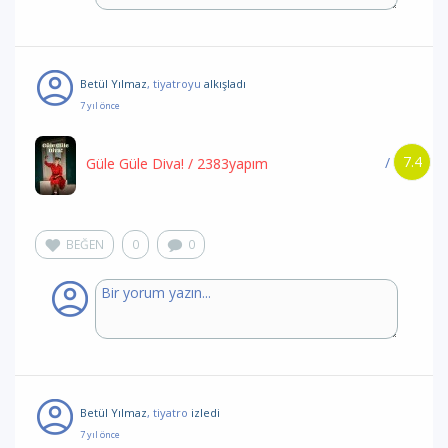
Betül Yılmaz
, tiyatroyu
alkışladı
7 yıl önce
7.4
/
Güle Güle Diva!
/ 2383yapım
BEĞEN
0
0
Betül Yılmaz
, tiyatro
izledi
7 yıl önce