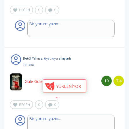
BEĞEN
0
0
Betül Yılmaz
, tiyatroyu
alkışladı
7 yıl önce
10
7.4
/
Güle Güle Diva!
/ 2383yapım
YÜKLENİYOR
BEĞEN
0
0