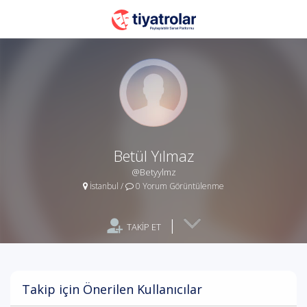
Betül Yılmaz
@Betyylmz
İstanbul
/
0 Yorum Görüntülenme
|
TAKİP ET
Takip için Önerilen Kullanıcılar