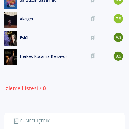
39 Buçuk Basamak
7.8
Akciğer
9.3
Eylül
8.6
Herkes Kocama Benziyor
İzleme Listesi /
0
GÜNCEL İÇERİK