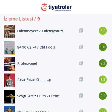
İzleme Listesi /
9
8.4
Ödenmeyecek! Ödemiyoruz!
9.0
84 90 62 74 / Old Fools
9.3
Profesyonel
8.3
Pınar Fidan Stand-Up
9.4
Sevgili Arsız Ölüm - Dirmit
8.4