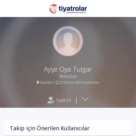
Ayşe Oya Tulgar
@AysOya
İstanbul
/
0 Yorum Görüntülenme
|
TAKİP ET
Takip için Önerilen Kullanıcılar