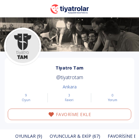
Tiyatro Tam
@tiyatrotam
Ankara
9
3
0
Oyun
Favori
Yorum
FAVORİME EKLE
OYUNLAR (9)
OYUNCULAR & EKIP (67)
FAVORISINE EK