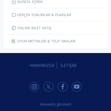
GÜNCEL İÇERİK
GERÇEK YORUMLAR & PUANLAR
ONLINE BİLET SATIŞ
OYUN METİNLERİ & TELİF HAKLARI
HAKKIMIZDA
İLETİŞİM
Masaüstü görünüm