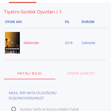
Tiyatro Günlük Oyunları / 1
OYUN ADI
YIL
DURUM
Mühendis
2018
Sahnede
HATALI BILGI
ÖNERI ŞIKAYET
NASIL BİR HATA OLDUĞUNU
DÜŞÜNÜYORSUNUZ?
Kuruluş tarihi ve kurucu bilgileri hatalı