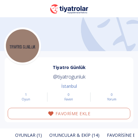
Tiyatro Günlük
@tiyatrogunluk
İstanbul
1
0
0
Oyun
Favori
Yorum
FAVORİME EKLE
OYUNLAR (1)
OYUNCULAR & EKIP (14)
FAVORISINE EK