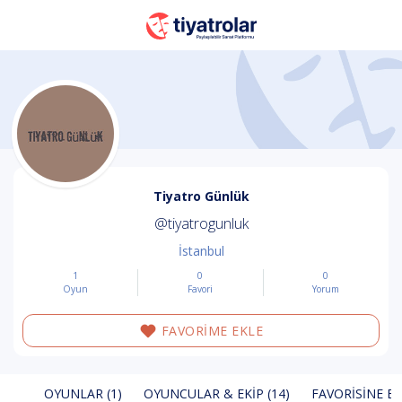
Tiyatro Günlük
@tiyatrogunluk
İstanbul
1
0
0
Oyun
Favori
Yorum
FAVORİME EKLE
OYUNLAR (1)
OYUNCULAR & EKIP (14)
FAVORISINE EK