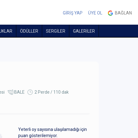
GİRİŞ YAP
ÜYE OL
BAĞLAN
UKLAR
ÖDÜLLER
SERGİLER
GALERİLER
esi
BALE
2 Perde / 110 dak
Yeterli oy sayısına ulaşılamadığı için
puan gösterilemiyor.