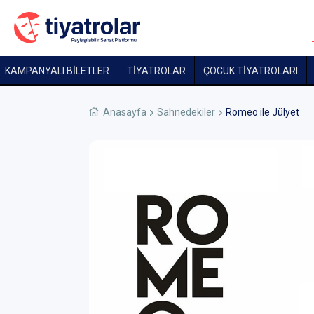
KAMPANYALI BİLETLER
TİYATROLAR
ÇOCUK TIYATROLARI
Anasayfa
Sahnedekiler
Romeo ile Jülyet