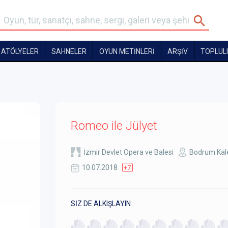
ATÖLYELER
SAHNELER
OYUN METİNLERİ
ARŞİV
TOPLUL
Romeo ile Jülyet
İzmir Devlet Opera ve Balesi
Bodrum Kal
10.07.2018
+7
SİZ DE ALKIŞLAYIN