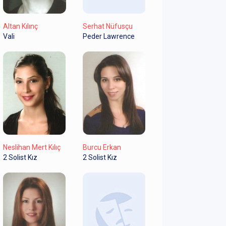
Altan Kılınç
Serhat Nüfusçu
Vali
Peder Lawrence
Neslihan Mert Kılıç
Burcu Erkan
2 Solist Kız
2 Solist Kız