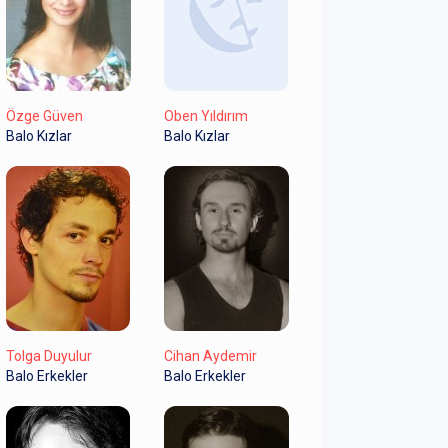
Özge Güven
Oben Yıldırım
Balo Kızlar
Balo Kızlar
Tolga Duyulur
Cihan Aydemir
Balo Erkekler
Balo Erkekler