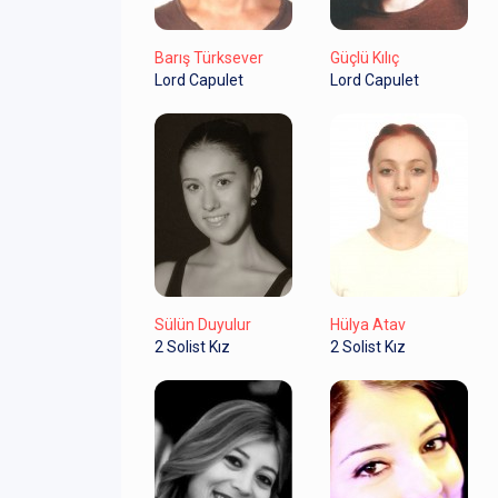
Barış Türksever
Güçlü Kılıç
Lord Capulet
Lord Capulet
Sülün Duyulur
Hülya Atav
2 Solist Kız
2 Solist Kız