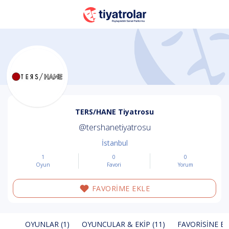
TERS/HANE Tiyatrosu
@tershanetiyatrosu
İstanbul
1
0
0
Oyun
Favori
Yorum
FAVORİME EKLE
OYUNLAR (1)
OYUNCULAR & EKIP (11)
FAVORISINE EK