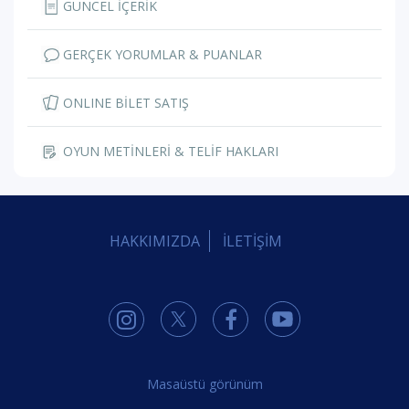
GÜNCEL İÇERİK
GERÇEK YORUMLAR & PUANLAR
ONLINE BİLET SATIŞ
OYUN METİNLERİ & TELİF HAKLARI
HAKKIMIZDA
İLETİŞİM
Masaüstü görünüm