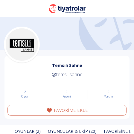
Temsili Sahne
@temsilisahne
-
2
0
0
Oyun
Favori
Yorum
FAVORİME EKLE
OYUNLAR (2)
OYUNCULAR & EKIP (20)
FAVORISINE EK