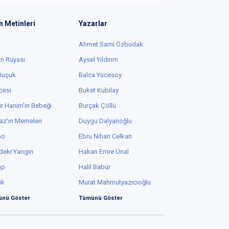
n Metinleri
Yazarlar
Ahmet Sami Özbudak
in Rüyası
Aysel Yıldırım
 Buçuk
Balca Yücesoy
cesi
Buket Kubilay
r Hanım'ın Bebeği
Burçak Çöllü
az'ın Memeleri
Duygu Dalyanoğlu
Go
Ebru Nihan Celkan
deki Yangın
Hakan Emre Ünal
ap
Halil Babür
ük
Murat Mahmutyazıcıoğlu
nü Göster
Tümünü Göster