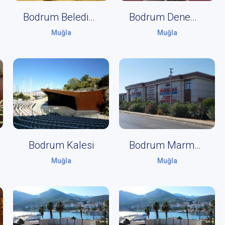
Bodrum Belediyesi Nurol Kültür Merkezi
Bodrum Deneme Sahnesi
Muğla
Muğla
Bodrum Kalesi
Bodrum Marmara Koleji AKM
Muğla
Muğla