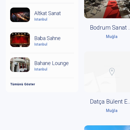
Altkat Sanat
İstanbul
Bodrum S
Muğla
Baba Sahne
İstanbul
Bahane Lounge
İstanbul
Tümünü Göster
Datça Bülent Ecevit Kül
Muğla