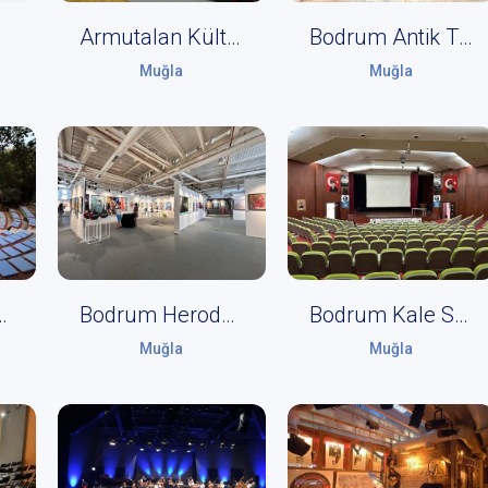
hne
Armutalan Kültür Merkezi
Bodrum Antik Tiyatro
Muğla
Muğla
şlük Akademisi
Bodrum Herodot Kültür Merkezi
Bodrum Kale Sahne
Muğla
Muğla