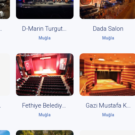
anat Kulübü
D-Marin Turgutreis
Dada Salon
Muğla
Muğla
tür Merkezi
Fethiye Belediyesi Kültür Merkezi
Gazi Mustafa Kemal Atatürk Kültür Merkezi
Muğla
Muğla