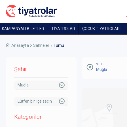
KAMPANYALI BİLETLER
TİYATROLAR
ÇOCUK TIYATROLARI
Anasayfa
Sahneler
Tümü
ŞEHİR
Şehir
Muğla
Muğla
Lütfen bir ilçe seçin
Kategoriler