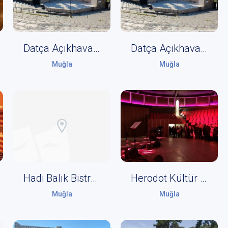
Datça Açıkhava Tiyatrosu
Datça Açıkhava Tiyatrosu Alternatif Sahne
Muğla
Muğla
Hadi Balık Bistro - Aspat / Bodrum
Herodot Kültür Merkezi
Muğla
Muğla