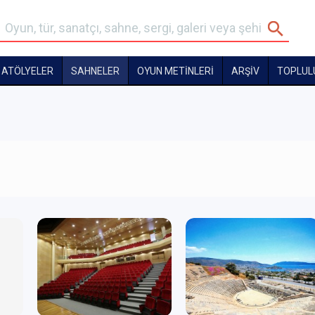
ATÖLYELER
SAHNELER
OYUN METİNLERİ
ARŞİV
TOPLUL