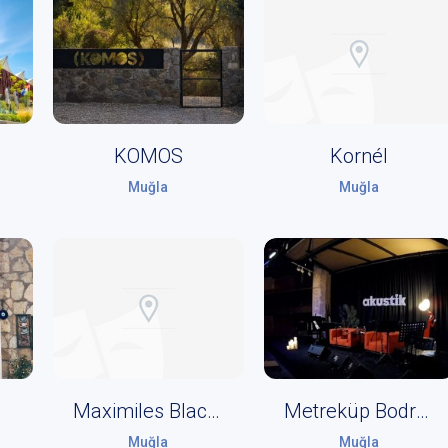
KOMOS
Kornél
Muğla
Muğla
um
Maximiles Black Turgutreis Arena
Metreküp Bodrum
Muğla
Muğla