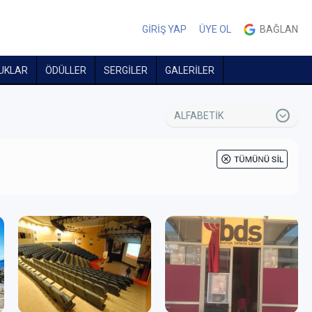
GİRİŞ YAP
ÜYE OL
BAĞLAN
UKLAR
ÖDÜLLER
SERGİLER
GALERİLER
ALFABETİK