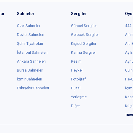
lar
Sahneler
Sergiler
Oyu
Özel Sahneler
Güncel Sergiler
444
Devlet Sahneleri
Gelecek Sergiler
Ali'n
Şehir Tiyatroları
Kişisel Sergiler
Altı
İstanbul Sahneleri
Karma Sergiler
Ay E
Ankara Sahneleri
Resim
Aynu
Bursa Sahneleri
Heykel
Güln
İzmir Sahneleri
Fotoğraf
He-
Eskişehir Sahneleri
Dijital
İçim
Yerleşme
Kas
Diğer
Küç
Tümü