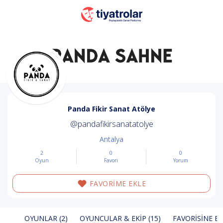
Panda Fikir Sanat Atölye
@pandafikirsanatatolye
Antalya
2
0
0
Oyun
Favori
Yorum
FAVORİME EKLE
OYUNLAR (2)
OYUNCULAR & EKIP (15)
FAVORISINE EK