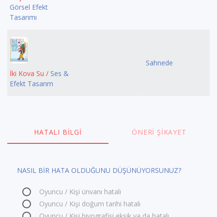
Görsel Efekt
Tasarımı
Sahnede
İki Kova Su /
Ses &
Efekt Tasarım
HATALI BILGI
ÖNERI ŞIKAYET
NASIL BİR HATA OLDUĞUNU DÜŞÜNÜYORSUNUZ?
Oyuncu / Kişi ünvanı hatalı
Oyuncu / Kişi doğum tarihi hatalı
Oyuncu / Kişi biyografisi eksik ya da hatalı