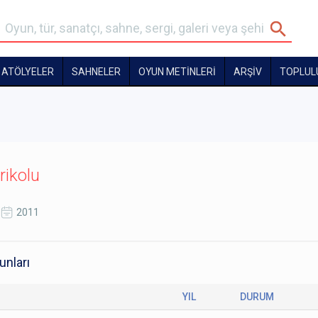
ATÖLYELER
SAHNELER
OYUN METİNLERİ
ARŞİV
TOPLUL
rikolu
2011
unları
YIL
DURUM