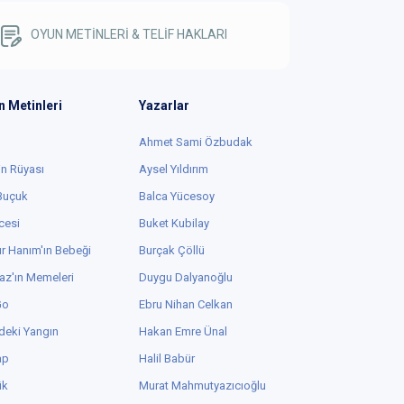
OYUN METİNLERİ & TELİF HAKLARI
n Metinleri
Yazarlar
Ahmet Sami Özbudak
in Rüyası
Aysel Yıldırım
 Buçuk
Balca Yücesoy
cesi
Buket Kubilay
r Hanım'ın Bebeği
Burçak Çöllü
az'ın Memeleri
Duygu Dalyanoğlu
Go
Ebru Nihan Celkan
deki Yangın
Hakan Emre Ünal
ap
Halil Babür
ük
Murat Mahmutyazıcıoğlu