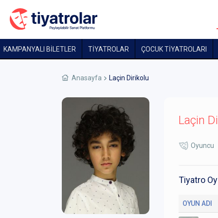
KAMPANYALI BİLETLER
TİYATROLAR
ÇOCUK TIYATROLARI
Anasayfa
Laçin Dirikolu
Laçin Di
Oyuncu
Tiyatro Oy
OYUN ADI