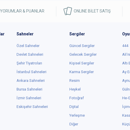
 YORUMLAR & PUANLAR
ONLINE BİLET SATIŞ
lar
Sahneler
Sergiler
Oyu
Özel Sahneler
Güncel Sergiler
444
Devlet Sahneleri
Gelecek Sergiler
Ali'n
Şehir Tiyatroları
Kişisel Sergiler
Altı
İstanbul Sahneleri
Karma Sergiler
Ay E
Ankara Sahneleri
Resim
Aynu
Bursa Sahneleri
Heykel
Güln
İzmir Sahneleri
Fotoğraf
He-
Eskişehir Sahneleri
Dijital
İçim
Yerleşme
Kas
Diğer
Küç