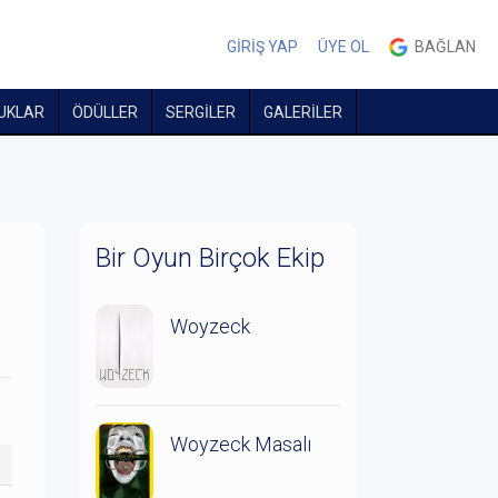
GİRİŞ YAP
ÜYE OL
BAĞLAN
UKLAR
ÖDÜLLER
SERGİLER
GALERİLER
Bir Oyun Birçok Ekip
Woyzeck
Woyzeck Masalı