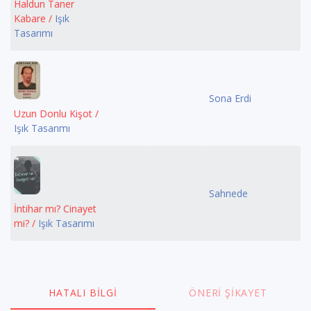
Haldun Taner
Kabare /
Işık
Tasarımı
Sona Erdi
Uzun Donlu Kişot /
Işık Tasarımı
Sahnede
İntihar mı? Cinayet
mi? /
Işık Tasarımı
HATALI BILGI
ÖNERI ŞIKAYET