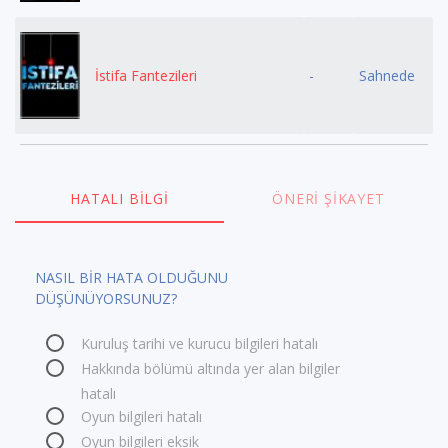
İstifa Fantezileri
-
Sahnede
HATALI BILGI
ÖNERI ŞIKAYET
NASIL BİR HATA OLDUĞUNU
DÜŞÜNÜYORSUNUZ?
Kuruluş tarihi ve kurucu bilgileri hatalı
Hakkında bölümü altında yer alan bilgiler
hatalı
Oyun bilgileri hatalı
Oyun bilgileri eksik