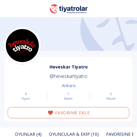
Heveskar Tiyatro
@heveskartiyatro
Ankara
4
1
0
Oyun
Favori
Yorum
FAVORİME EKLE
OYUNLAR (4)
OYUNCULAR & EKIP (10)
FAVORISINE EK