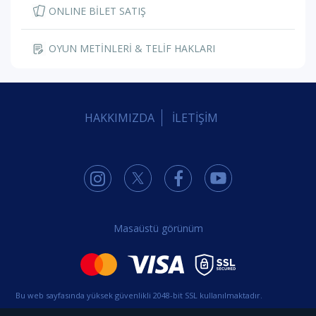
ONLINE BİLET SATIŞ
OYUN METİNLERİ & TELİF HAKLARI
HAKKIMIZDA
İLETİŞİM
Masaüstü görünüm
Bu web sayfasında yüksek güvenlikli 2048-bit SSL kullanılmaktadır.