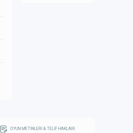
OYUN METİNLERİ & TELİF HAKLARI