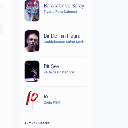
Barakalar ve Saraylar (Leonce ile Lena Üzerine Bir Çalışma)
Tiyatro Pera Sahnesi
Bir Delinin Hatıra Defteri
Caddebostan Kültür Merkezi
Bir Şey
BeReZe Gösteri Evi
Io
Zorlu PSM
Tümünü Göster