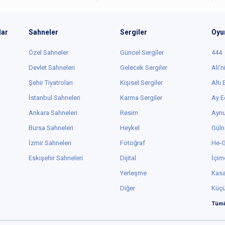
lar
Sahneler
Sergiler
Oyu
Özel Sahneler
Güncel Sergiler
444
Devlet Sahneleri
Gelecek Sergiler
Ali'n
Şehir Tiyatroları
Kişisel Sergiler
Altı
İstanbul Sahneleri
Karma Sergiler
Ay E
Ankara Sahneleri
Resim
Aynu
Bursa Sahneleri
Heykel
Güln
İzmir Sahneleri
Fotoğraf
He-
Eskişehir Sahneleri
Dijital
İçim
Yerleşme
Kas
Diğer
Küç
Tümü