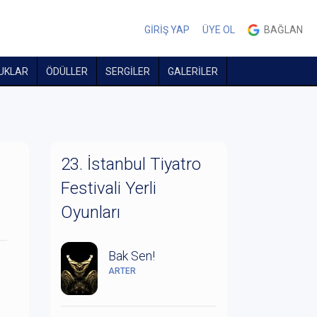
GİRİŞ YAP
ÜYE OL
BAĞLAN
UKLAR
ÖDÜLLER
SERGİLER
GALERİLER
23. İstanbul Tiyatro
Festivali Yerli
Oyunları
Bak Sen!
ARTER