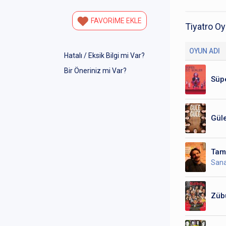
FAVORİME EKLE
Tiyatro Oy
OYUN ADI
Hatalı / Eksik Bilgi mi Var?
Bir Öneriniz mi Var?
Süpe
Güle
Tam
Sana
Züb