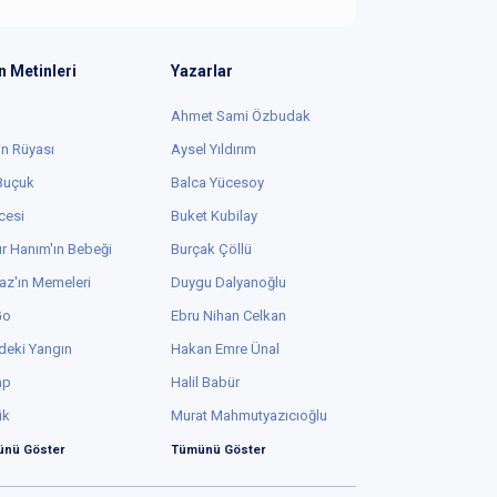
n Metinleri
Yazarlar
Ahmet Sami Özbudak
in Rüyası
Aysel Yıldırım
 Buçuk
Balca Yücesoy
cesi
Buket Kubilay
r Hanım'ın Bebeği
Burçak Çöllü
az'ın Memeleri
Duygu Dalyanoğlu
Go
Ebru Nihan Celkan
deki Yangın
Hakan Emre Ünal
ap
Halil Babür
ük
Murat Mahmutyazıcıoğlu
nü Göster
Tümünü Göster