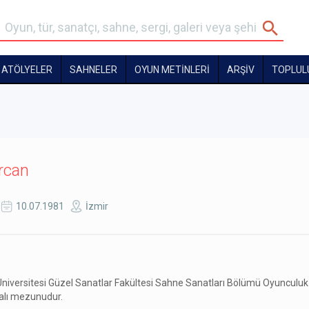
ATÖLYELER
SAHNELER
OYUN METİNLERİ
ARŞİV
TOPLUL
rcan
10.07.1981
İzmir
Üniversitesi Güzel Sanatlar Fakültesi Sahne Sanatları Bölümü Oyunculuk
alı mezunudur.