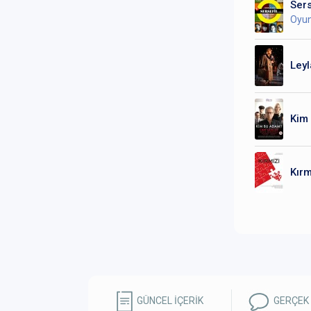
Sers
Oyu
Leyl
Kim
Kırm
GÜNCEL İÇERİK
GERÇEK