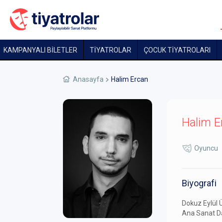
KAMPANYALI BİLETLER
TİYATROLAR
ÇOCUK TIYATROLARI
Anasayfa
Halim Ercan
Halim E
Oyuncu
Biyografi
Dokuz Eylül 
Ana Sanat D