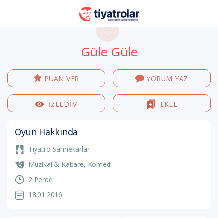
-.-
Güle Güle
PUAN VER
YORUM YAZ
İZLEDİM
EKLE
Oyun Hakkında
Tiyatro Sahnekarlar
Müzikal & Kabare
,
Komedi
2 Perde
18.01.2016