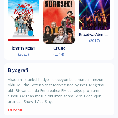
Broadway'den İstanbul'a Müzikaller
(2017)
İzmir'in Kızları
Kurusıkı
(2020)
(2014)
Biyografi
Akademi İstanbul Radyo Televizyon bölümünden mezun
oldu. Müjdat Gezen Sanat Merkezi'nde oyunculuk eğitimi
aldı. Bir yandan da Fenerbahçe FM'de radyo programı
sundu. Okuldan mezun olduktan sonra Best TV'de VJ’lik,
ardından Show TV'de Sinyal
DEVAMI