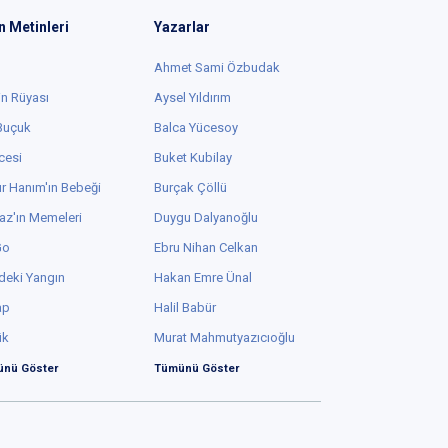
n Metinleri
Yazarlar
Ahmet Sami Özbudak
in Rüyası
Aysel Yıldırım
 Buçuk
Balca Yücesoy
cesi
Buket Kubilay
r Hanım'ın Bebeği
Burçak Çöllü
az'ın Memeleri
Duygu Dalyanoğlu
Go
Ebru Nihan Celkan
deki Yangın
Hakan Emre Ünal
ap
Halil Babür
ük
Murat Mahmutyazıcıoğlu
nü Göster
Tümünü Göster