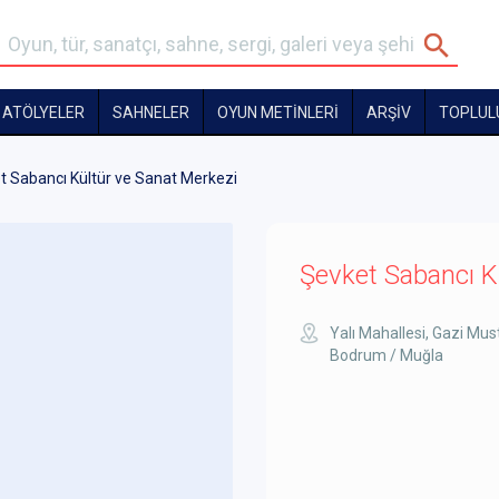
ATÖLYELER
SAHNELER
OYUN METİNLERİ
ARŞİV
TOPLUL
t Sabancı Kültür ve Sanat Merkezi
Şevket Sabancı K
Yalı Mahallesi, Gazi Mus
Bodrum / Muğla