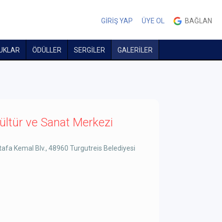
GİRİŞ YAP
ÜYE OL
BAĞLAN
UKLAR
ÖDÜLLER
SERGİLER
GALERİLER
ültür ve Sanat Merkezi
tafa Kemal Blv., 48960 Turgutreis Belediyesi