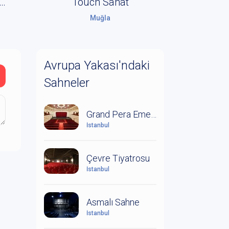
rum Mor Sanat Galerisi
Touch Sanat
Muğla
Avrupa Yakası'ndaki
Sahneler
Grand Pera Emek Sahnesi
İstanbul
Çevre Tiyatrosu
İstanbul
Asmalı Sahne
İstanbul