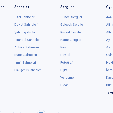
lar
Sahneler
Sergiler
Oyu
Özel Sahneler
Güncel Sergiler
444
Devlet Sahneleri
Gelecek Sergiler
Ali'n
Şehir Tiyatroları
Kişisel Sergiler
Altı
İstanbul Sahneleri
Karma Sergiler
Ay E
Ankara Sahneleri
Resim
Aynu
Bursa Sahneleri
Heykel
Güln
İzmir Sahneleri
Fotoğraf
He-
Eskişehir Sahneleri
Dijital
İçim
Yerleşme
Kas
Diğer
Küç
Tümü