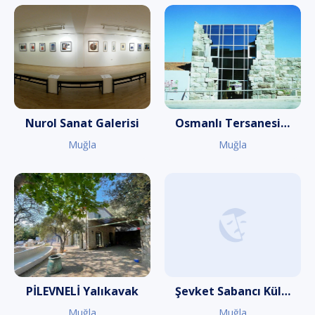
Nurol Sanat Galerisi
Osmanlı Tersanesi Sanat Galerisi
Muğla
Muğla
PİLEVNELİ Yalıkavak
Şevket Sabancı Kültür ve Sanat Merkezi
Muğla
Muğla