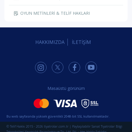
OYUN METİNLERİ & TELİF HAKLARI
HAKKIMIZDA
İLETİŞİM
Masaüstü görünüm
Bu web sayfasında yüksek güvenlikli 2048-bit SSL kullanılmaktadır.
© Telif Hakkı 2015 - 2026 tiyatrolar.com.tr | Paylaşılabilir Sanat Tiyatrolar Bilgi
Teknolojileri Yayıncılık Pazarlama ve Tic. Ltd. Şti. - Her Hakkı Saklıdır.