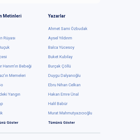
n Metinleri
Yazarlar
Ahmet Sami Özbudak
in Rüyası
Aysel Yıldırım
 Buçuk
Balca Yücesoy
cesi
Buket Kubilay
r Hanım'ın Bebeği
Burçak Çöllü
az'ın Memeleri
Duygu Dalyanoğlu
Go
Ebru Nihan Celkan
deki Yangın
Hakan Emre Ünal
ap
Halil Babür
ük
Murat Mahmutyazıcıoğlu
nü Göster
Tümünü Göster