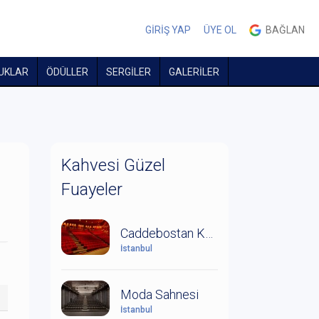
GİRİŞ YAP
ÜYE OL
BAĞLAN
UKLAR
ÖDÜLLER
SERGİLER
GALERİLER
Kahvesi Güzel
Fuayeler
Caddebostan Kültür Merkezi
İstanbul
Moda Sahnesi
İstanbul