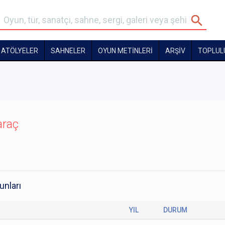
ATÖLYELER
SAHNELER
OYUN METİNLERİ
ARŞİV
TOPLUL
araç
unları
YIL
DURUM