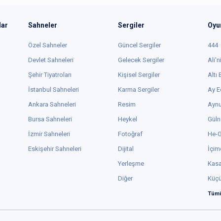
lar
Sahneler
Sergiler
Oyu
Özel Sahneler
Güncel Sergiler
444
Devlet Sahneleri
Gelecek Sergiler
Ali'n
Şehir Tiyatroları
Kişisel Sergiler
Altı
İstanbul Sahneleri
Karma Sergiler
Ay E
Ankara Sahneleri
Resim
Aynu
Bursa Sahneleri
Heykel
Güln
İzmir Sahneleri
Fotoğraf
He-
Eskişehir Sahneleri
Dijital
İçim
Yerleşme
Kas
Diğer
Küç
Tümü