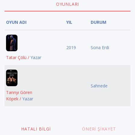
OYUNLARI
OYUN ADI
YIL
DURUM
2019
Sona Erdi
Tatar Çölü /
Yazar
Sahnede
Tanrıyı Gören
Köpek /
Yazar
HATALI BILGI
ÖNERI ŞIKAYET