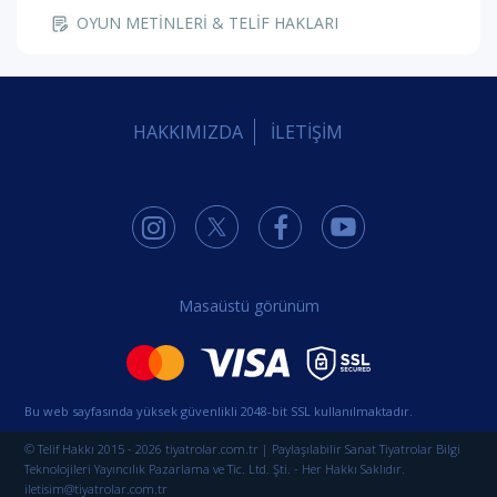
OYUN METİNLERİ & TELİF HAKLARI
HAKKIMIZDA
İLETİŞİM
Masaüstü görünüm
Bu web sayfasında yüksek güvenlikli 2048-bit SSL kullanılmaktadır.
© Telif Hakkı 2015 - 2026 tiyatrolar.com.tr | Paylaşılabilir Sanat Tiyatrolar Bilgi
Teknolojileri Yayıncılık Pazarlama ve Tic. Ltd. Şti. - Her Hakkı Saklıdır.
iletisim@tiyatrolar.com.tr