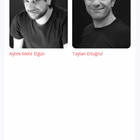
Aytek Mete Elgün
Taylan Ertuğrul