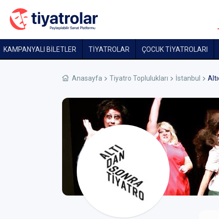
KAMPANYALI BİLETLER
TİYATROLAR
ÇOCUK TIYATROLARI
Anasayfa
Tiyatro Toplulukları
İstanbul
Alt