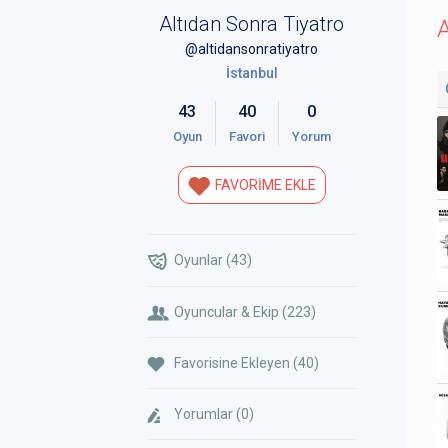
Altıdan Sonra Tiyatro
A
@altidansonratiyatro
İstanbul
43
40
0
Oyun
Favori
Yorum
FAVORİME EKLE
Oyunlar (43)
Oyuncular & Ekip (223)
Favorisine Ekleyen (40)
Yorumlar (0)