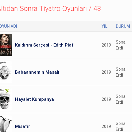
ltıdan Sonra Tiyatro Oyunları / 43
OYUN ADI
YIL
DURUM
Sona
Kaldırım Serçesi - Edith Piaf
2019
Erdi
Sona
Babaannemin Masalı
2019
Erdi
Sona
Hayalet Kumpanya
2019
Erdi
Sona
Misafir
2019
Erdi