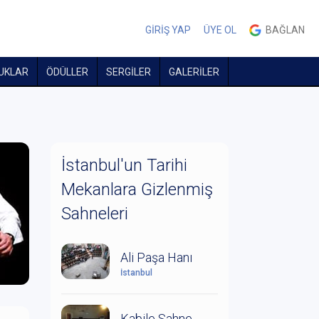
GİRİŞ YAP
ÜYE OL
BAĞLAN
UKLAR
ÖDÜLLER
SERGİLER
GALERİLER
İstanbul'un Tarihi
Mekanlara Gizlenmiş
Sahneleri
Ali Paşa Hanı
İstanbul
Kabile Sahne