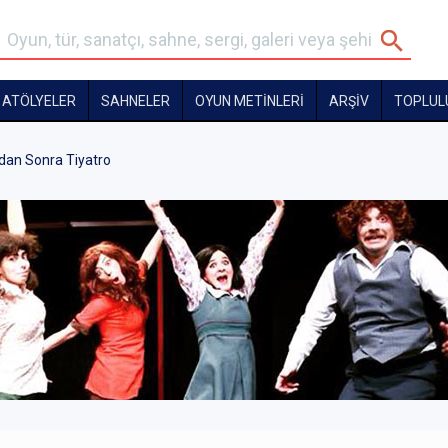
ATÖLYELER
SAHNELER
OYUN METİNLERİ
ARŞİV
TOPLUL
ıdan Sonra Tiyatro