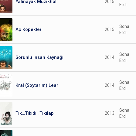
Yalınayak Müzikhol
2015
Erdi
Sona
Aç Köpekler
2015
Erdi
Sona
Sorunlu İnsan Kaynağı
2014
Erdi
Sona
Kral (Soytarım) Lear
2014
Erdi
Sona
Tık…Tıkıdı…Tıkılap
2013
Erdi