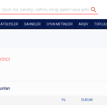
ATÖLYELER
SAHNELER
OYUN METİNLERİ
ARŞİV
TOPLUL
kinci
unları
YIL
DURUM