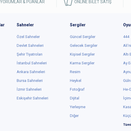
 YORUMLAR & PUANLAR
ONLINE BİLET SATIŞ
lar
Sahneler
Sergiler
Oyu
Özel Sahneler
Güncel Sergiler
444
Devlet Sahneleri
Gelecek Sergiler
Ali'n
Şehir Tiyatroları
Kişisel Sergiler
Altı
İstanbul Sahneleri
Karma Sergiler
Ay E
Ankara Sahneleri
Resim
Aynu
Bursa Sahneleri
Heykel
Güln
İzmir Sahneleri
Fotoğraf
He-
Eskişehir Sahneleri
Dijital
İçim
Yerleşme
Kas
Diğer
Küç
Tümü