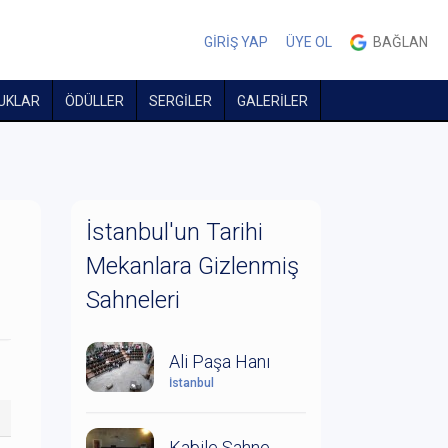
GİRİŞ YAP
ÜYE OL
BAĞLAN
UKLAR
ÖDÜLLER
SERGİLER
GALERİLER
İstanbul'un Tarihi
Mekanlara Gizlenmiş
Sahneleri
Ali Paşa Hanı
İstanbul
Kabile Sahne