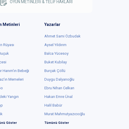
OYUN METİNLERİ & TELİF HAKLARI
n Metinleri
Yazarlar
Ahmet Sami Özbudak
in Rüyası
Aysel Yıldırım
 Buçuk
Balca Yücesoy
cesi
Buket Kubilay
r Hanım'ın Bebeği
Burçak Çöllü
az'ın Memeleri
Duygu Dalyanoğlu
Go
Ebru Nihan Celkan
deki Yangın
Hakan Emre Ünal
ap
Halil Babür
ük
Murat Mahmutyazıcıoğlu
nü Göster
Tümünü Göster