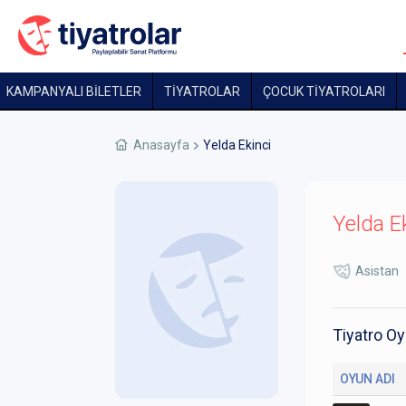
KAMPANYALI BİLETLER
TİYATROLAR
ÇOCUK TIYATROLARI
Anasayfa
Yelda Ekinci
Yelda E
Asistan
Tiyatro Oy
OYUN ADI