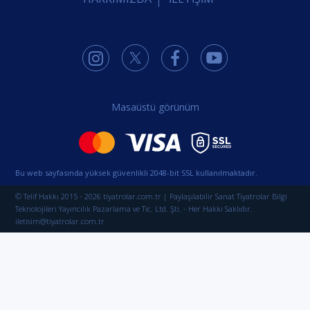
Masaüstü görünüm
Bu web sayfasında yüksek güvenlikli 2048-bit SSL kullanılmaktadır.
© Telif Hakkı 2015 - 2026 tiyatrolar.com.tr | Paylaşılabilir Sanat Tiyatrolar Bilgi
Teknolojileri Yayıncılık Pazarlama ve Tic. Ltd. Şti. - Her Hakkı Saklıdır.
iletisim@tiyatrolar.com.tr