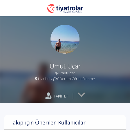
Umut Uçar
@umutucar
İstanbul
/
0 Yorum Görüntülenme
|
TAKİP ET
Takip için Önerilen Kullanıcılar