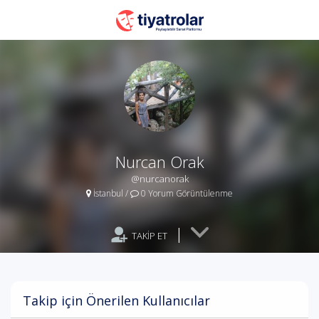
Nurcan Orak
@nurcanorak
İstanbul
/
0 Yorum Görüntülenme
|
TAKİP ET
Takip için Önerilen Kullanıcılar