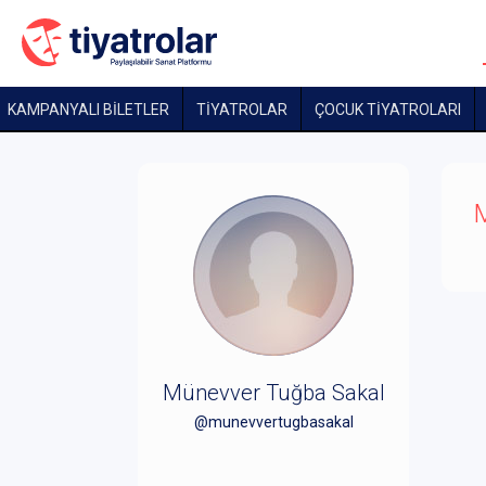
KAMPANYALI BİLETLER
TİYATROLAR
ÇOCUK TIYATROLARI
M
Münevver Tuğba Sakal
@munevvertugbasakal