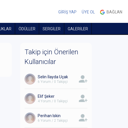
GİRİŞ YAP
ÜYE OL
BAĞLAN
UKLAR
ÖDÜLLER
SERGİLER
GALERİLER
Takip için Önerilen
Kullanıcılar
Selin İlayda Uçak
6 Yorum / 0 Takipçi
Elif Şeker
4 Yorum / 0 Takipçi
Perihan Iskin
6 Yorum / 2 Takipçi