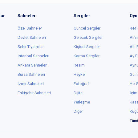
lar
Sahneler
Sergiler
Oyu
Özel Sahneler
Güncel Sergiler
444
Devlet Sahneleri
Gelecek Sergiler
Ali'n
Şehir Tiyatroları
Kişisel Sergiler
Altı
İstanbul Sahneleri
Karma Sergiler
Ay E
Ankara Sahneleri
Resim
Aynu
Bursa Sahneleri
Heykel
Güln
İzmir Sahneleri
Fotoğraf
He-
Eskişehir Sahneleri
Dijital
İçim
Yerleşme
Kas
Diğer
Küç
Tümü