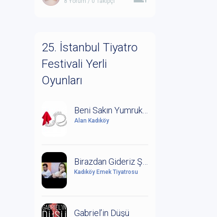
8 Yorum / 0 Takipçi
25. İstanbul Tiyatro
Festivali Yerli
Oyunları
Beni Sakın Yumruklardan
Alan Kadıköy
Birazdan Gideriz Şimdi Yağmur Yağıyor
Kadıköy Emek Tiyatrosu
Gabriel’in Düşü