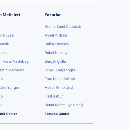
n Metinleri
Yazarlar
Ahmet Sami Özbudak
in Rüyası
Aysel Yıldırım
 Buçuk
Balca Yücesoy
cesi
Buket Kubilay
r Hanım'ın Bebeği
Burçak Çöllü
az'ın Memeleri
Duygu Dalyanoğlu
Go
Ebru Nihan Celkan
deki Yangın
Hakan Emre Ünal
ap
Halil Babür
ük
Murat Mahmutyazıcıoğlu
nü Göster
Tümünü Göster