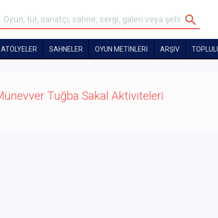
ATÖLYELER
SAHNELER
OYUN METİNLERİ
ARŞİV
TOPLUL
ünevver Tuğba Sakal Aktiviteleri