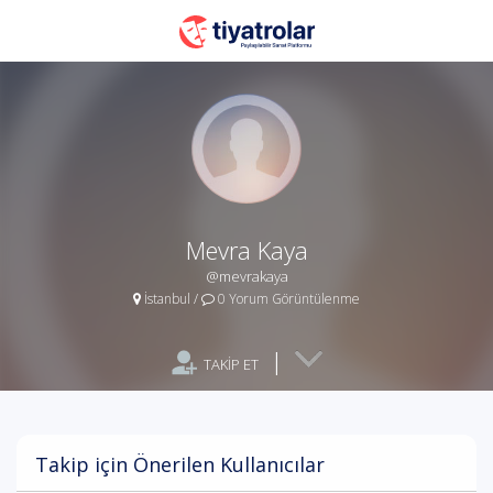
Mevra Kaya
@mevrakaya
İstanbul
/
0 Yorum Görüntülenme
|
TAKİP ET
Takip için Önerilen Kullanıcılar