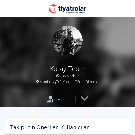
Koray Teber
@korayteber
İstanbul
/
0 Yorum Görüntülenme
|
TAKİP ET
Takip için Önerilen Kullanıcılar