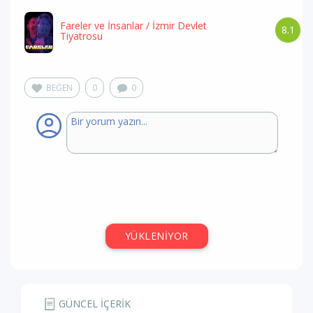
Fareler ve İnsanlar
/ İzmir Devlet
8.1
Tiyatrosu
BEĞEN
0
0
YÜKLENİYOR
GÜNCEL İÇERİK