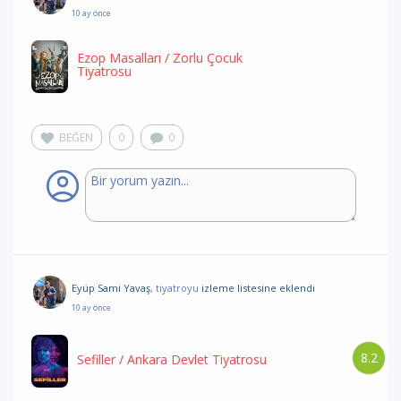
10 ay önce
Ezop Masalları
/ Zorlu Çocuk
Tiyatrosu
BEĞEN
0
0
Eyüp Sami Yavaş
, tiyatroyu
izleme listesine eklendi
10 ay önce
8.2
Sefiller
/ Ankara Devlet Tiyatrosu