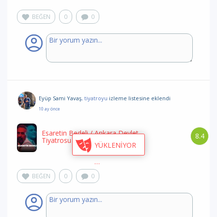
BEĞEN
0
0
Eyüp Sami Yavaş
, tiyatroyu
izleme listesine eklendi
10 ay önce
Esaretin Bedeli
/ Ankara Devlet
8.4
Tiyatrosu
YÜKLENİYOR
BEĞEN
0
0