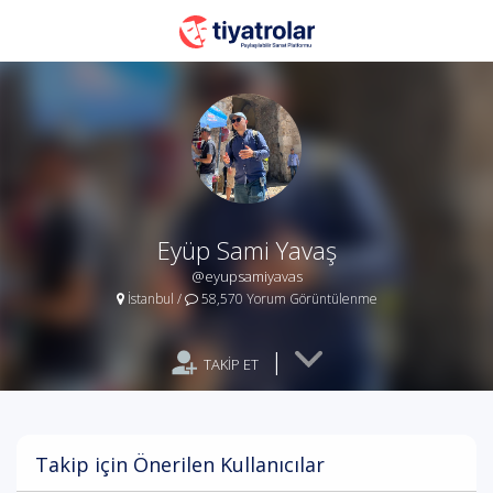
Eyüp Sami Yavaş
@eyupsamiyavas
İstanbul
/
58,570 Yorum Görüntülenme
|
TAKİP ET
Takip için Önerilen Kullanıcılar