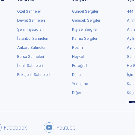
Özel Sahneler
Güncel Sergiler
444
Devlet Sahneleri
Gelecek Sergiler
Ali'n
Şehir Tiyatroları
Kişisel Sergiler
Altı
İstanbul Sahneleri
Karma Sergiler
Ay E
Ankara Sahneleri
Resim
Aynu
Bursa Sahneleri
Heykel
Güln
İzmir Sahneleri
Fotoğraf
He-
Eskişehir Sahneleri
Dijital
İçim
Yerleşme
Kas
Diğer
Küç
Tümü
Facebook
Youtube