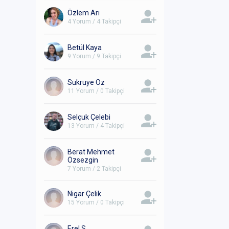
Özlem Arı
4 Yorum / 4 Takipçi
Betül Kaya
9 Yorum / 9 Takipçi
Sukruye Oz
11 Yorum / 0 Takipçi
Selçuk Çelebi
13 Yorum / 4 Takipçi
Berat Mehmet
Özsezgin
7 Yorum / 2 Takipçi
Nigar Çelik
15 Yorum / 0 Takipçi
Erel S.