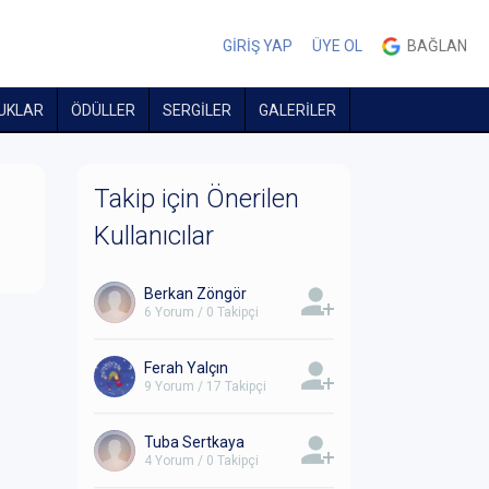
GİRİŞ YAP
ÜYE OL
BAĞLAN
UKLAR
ÖDÜLLER
SERGİLER
GALERİLER
Takip için Önerilen
Kullanıcılar
Berkan Zöngör
6 Yorum / 0 Takipçi
Ferah Yalçın
9 Yorum / 17 Takipçi
Tuba Sertkaya
4 Yorum / 0 Takipçi