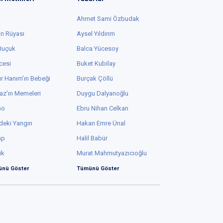
Ahmet Sami Özbudak
in Rüyası
Aysel Yıldırım
 Buçuk
Balca Yücesoy
cesi
Buket Kubilay
r Hanım'ın Bebeği
Burçak Çöllü
az'ın Memeleri
Duygu Dalyanoğlu
Go
Ebru Nihan Celkan
deki Yangın
Hakan Emre Ünal
ap
Halil Babür
ük
Murat Mahmutyazıcıoğlu
nü Göster
Tümünü Göster