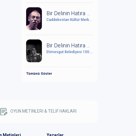
Bir Delinin Hatıra Defteri
Caddebostan Kültür Merkezi
Bir Delinin Hatıra Defteri
Etimesgut Belediyesi 100. Yıl Cumhuriyet Kültür Sanat Merkezi
Tümünü Göster
OYUN METİNLERİ & TELİF HAKLARI
n Metinleri
Yazarlar