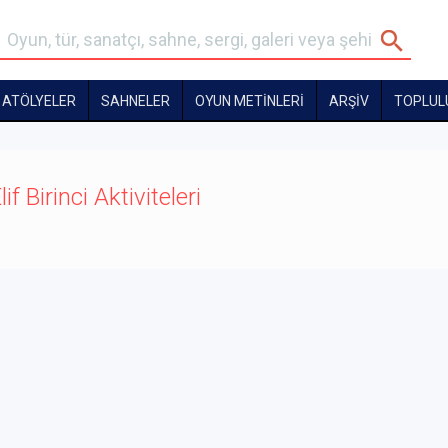
ATÖLYELER
SAHNELER
OYUN METİNLERİ
ARŞİV
TOPLUL
lif Birinci Aktiviteleri