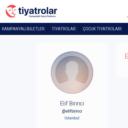
KAMPANYALI BİLETLER
TİYATROLAR
ÇOCUK TIYATROLARI
E
Elif Birinci
@elifbirinci
İstanbul