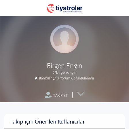
Birgen Engin
@birgenengin
İstanbul
/
0 Yorum Görüntülenme
|
TAKİP ET
Takip için Önerilen Kullanıcılar