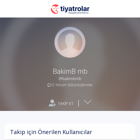
BakimB mb
@bakimbmb
0 Yorum Görüntülenme
|
TAKİP ET
Takip için Önerilen Kullanıcılar