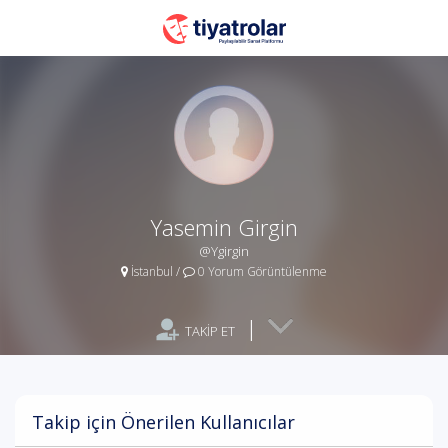
Yasemin Girgin
@Ygirgin
İstanbul
/
0 Yorum Görüntülenme
|
TAKİP ET
Takip için Önerilen Kullanıcılar