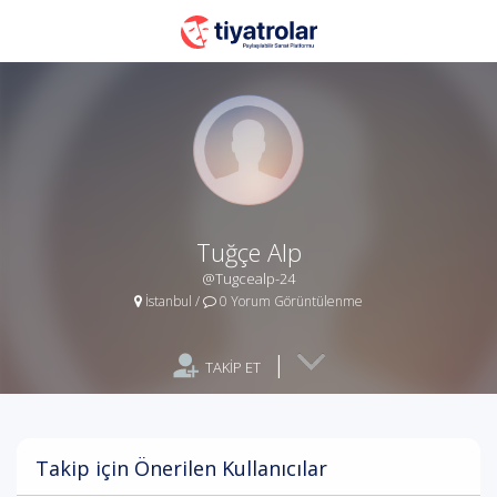
Tuğçe Alp
@Tugcealp-24
İstanbul
/
0 Yorum Görüntülenme
|
TAKİP ET
Takip için Önerilen Kullanıcılar