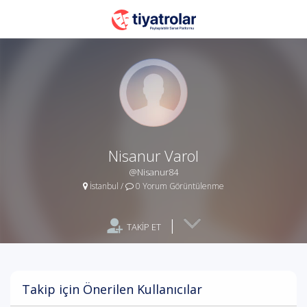
Nisanur Varol
@Nisanur84
İstanbul
/
0 Yorum Görüntülenme
|
TAKİP ET
Takip için Önerilen Kullanıcılar