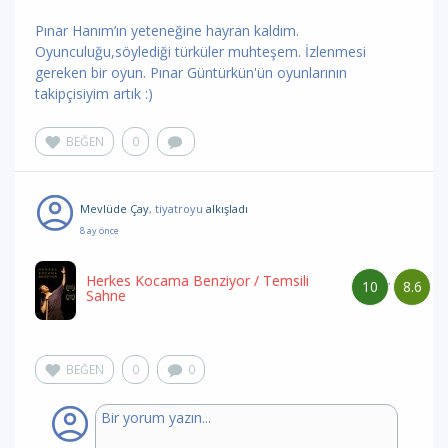
Pınar Hanım’ın yeteneğine hayran kaldım.
Oyunculuğu,söylediği türküler muhteşem. İzlenmesi
gereken bir oyun. Pınar Güntürkün'ün oyunlarının
takipçisiyim artık :)
BEĞEN
0
Mevlüde Çay
, tiyatroyu
alkışladı
8 ay önce
Herkes Kocama Benziyor
/ Temsili
10
8.6
/
Sahne
BEĞEN
0
0