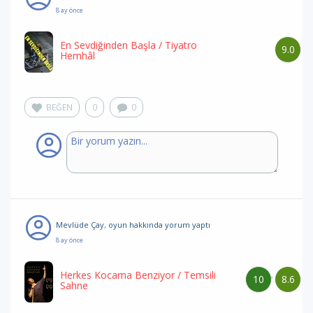
8 ay önce
En Sevdiğinden Başla
/ Tiyatro
9.0
Hemhâl
BEĞEN
0
0
Mevlüde Çay
,
oyun hakkında yorum
yaptı
8 ay önce
Herkes Kocama Benziyor
/ Temsili
10
8.6
/
Sahne