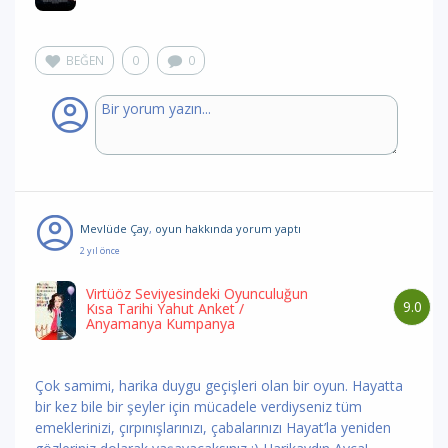
BEĞEN
0
0
Mevlüde Çay
,
oyun hakkında yorum
yaptı
2 yıl önce
Virtüöz Seviyesindeki Oyunculuğun
9.0
Kısa Tarihi Yahut Anket
/
Anyamanya Kumpanya
Çok samimi, harika duygu geçişleri olan bir oyun. Hayatta
bir kez bile bir şeyler için mücadele verdiyseniz tüm
emeklerinizi, çırpınışlarınızı, çabalarınızı Hayat’la yeniden