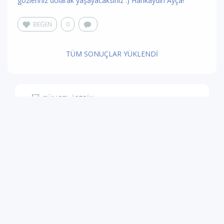
gözleriniz dolarak yaşayacaksınız :) Harikaydın Ayça!
BEĞEN
0
TÜM SONUÇLAR YÜKLENDİ
GÜNCEL İÇERİK
GERÇEK YORUMLAR & PUANLAR
ONLINE BİLET SATIŞ
OYUN METİNLERİ & TELİF HAKLARI