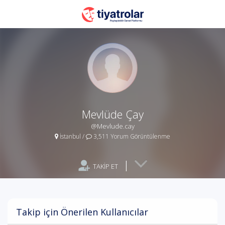
Mevlüde Çay
@Mevlude.cay
İstanbul
/
3,511 Yorum Görüntülenme
|
TAKİP ET
Takip için Önerilen Kullanıcılar