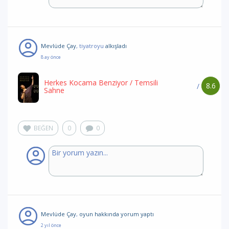
Mevlüde Çay
, tiyatroyu
alkışladı
8 ay önce
Herkes Kocama Benziyor
/ Temsili
8.6
/
Sahne
BEĞEN
0
0
Mevlüde Çay
,
oyun hakkında yorum
yaptı
2 yıl önce