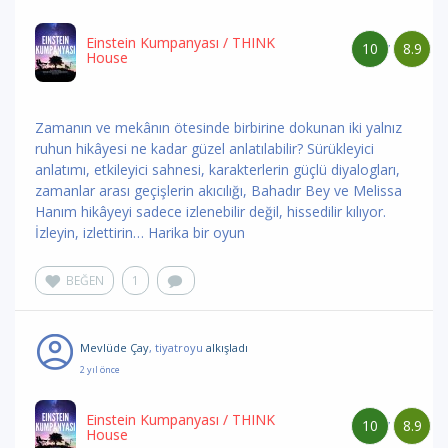
Einstein Kumpanyası
/ THINK
10
8.9
/
House
Zamanın ve mekânın ötesinde birbirine dokunan iki yalnız
ruhun hikâyesi ne kadar güzel anlatılabilir? Sürükleyici
anlatımı, etkileyici sahnesi, karakterlerin güçlü diyalogları,
zamanlar arası geçişlerin akıcılığı, Bahadır Bey ve Melissa
Hanım hikâyeyi sadece izlenebilir değil, hissedilir kılıyor.
İzleyin, izlettirin… Harika bir oyun
BEĞEN
1
Mevlüde Çay
, tiyatroyu
alkışladı
2 yıl önce
Einstein Kumpanyası
/ THINK
10
8.9
/
House