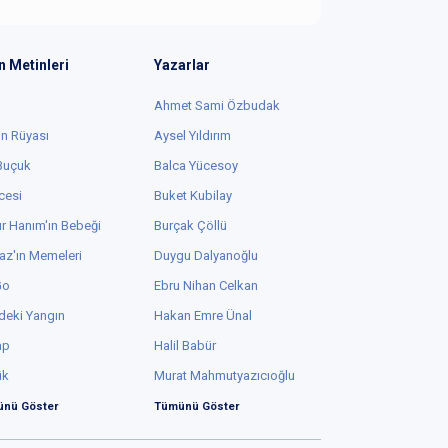
n Metinleri
Yazarlar
Ahmet Sami Özbudak
in Rüyası
Aysel Yıldırım
 Buçuk
Balca Yücesoy
cesi
Buket Kubilay
r Hanım'ın Bebeği
Burçak Çöllü
az'ın Memeleri
Duygu Dalyanoğlu
Go
Ebru Nihan Celkan
deki Yangın
Hakan Emre Ünal
ap
Halil Babür
ük
Murat Mahmutyazıcıoğlu
nü Göster
Tümünü Göster