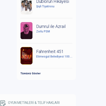
Dublörün Hikâyesi
Şişli Tiyatrosu
Dumrul ile Azrail
Zorlu PSM
Fahrenheit 451
Etimesgut Belediyesi 100. Yıl Cumhuriyet Kültür Sanat Merkezi
Tümünü Göster
OYUN METİNLERİ & TELİF HAKLARI