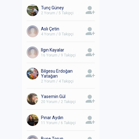
Tunç Güney
2 Yorum / 5 Takipçi
Aslı Çetin
4 Yorum / 0 Takipçi
Ilgın Kayalar
16 Yorum / 9 Takipçi
Bilgesu Erdoğan
Yatağan
2 Yorum / 4 Takipçi
Yasemin Gül
20 Yorum / 2 Takipçi
Pınar Aydın
11 Yorum / 6 Takipçi
Buse Torun