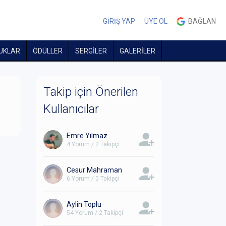
GİRİŞ YAP
ÜYE OL
BAĞLAN
UKLAR
ÖDÜLLER
SERGİLER
GALERİLER
Takip için Önerilen
Kullanıcılar
Emre Yılmaz
4 Yorum / 2 Takipçi
Cesur Mahraman
6 Yorum / 0 Takipçi
Aylin Toplu
54 Yorum / 2 Takipçi