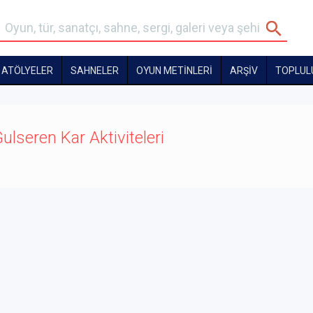
ATÖLYELER
SAHNELER
OYUN METİNLERİ
ARŞİV
TOPLUL
ulseren Kar Aktiviteleri