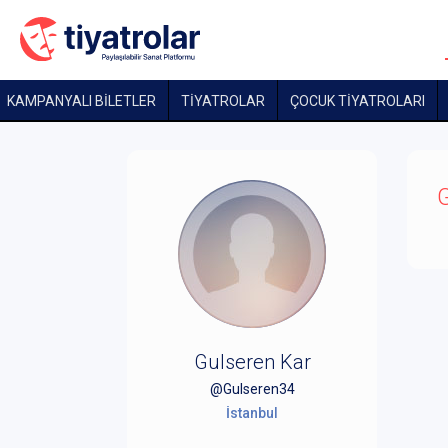
KAMPANYALI BİLETLER
TİYATROLAR
ÇOCUK TIYATROLARI
G
Gulseren Kar
@Gulseren34
İstanbul