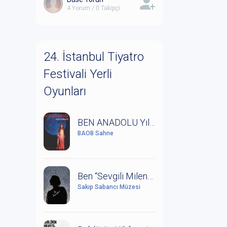
4 Yorum / 0 Takipçi
24. İstanbul Tiyatro
Festivali Yerli
Oyunları
BEN ANADOLU Yıldız Kenter'in Anısına Saygıyla
BAOB Sahne
Ben “Sevgili Milena” (Kafka ve Milena Mektuplaşmaları)
Sakıp Sabancı Müzesi