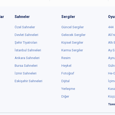
lar
Sahneler
Sergiler
Oyu
Özel Sahneler
Güncel Sergiler
444
Devlet Sahneleri
Gelecek Sergiler
Ali'n
Şehir Tiyatroları
Kişisel Sergiler
Altı
İstanbul Sahneleri
Karma Sergiler
Ay E
Ankara Sahneleri
Resim
Aynu
Bursa Sahneleri
Heykel
Güln
İzmir Sahneleri
Fotoğraf
He-
Eskişehir Sahneleri
Dijital
İçim
Yerleşme
Kas
Diğer
Küç
Tümü