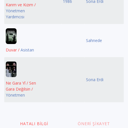
1986
Sona Erdi
Karım ve Kızım /
Yönetmen
Yardımcısı
Sahnede
Duvar /
Asistan
Sona Erdi
Ne Gara Yî / Sen
Gara Değilsin /
Yönetmen
HATALI BILGI
ÖNERI ŞIKAYET