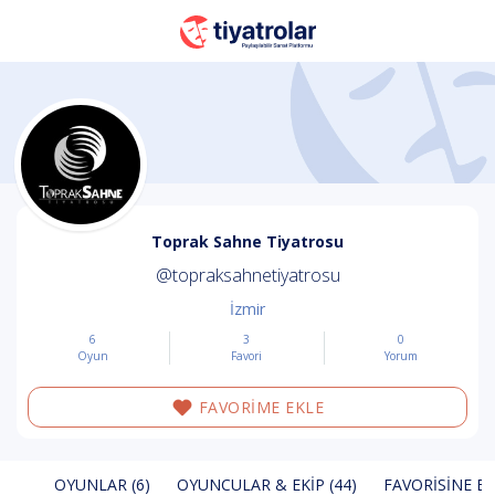
Toprak Sahne Tiyatrosu
@topraksahnetiyatrosu
İzmir
6
3
0
Oyun
Favori
Yorum
FAVORİME EKLE
OYUNLAR (6)
OYUNCULAR & EKIP (44)
FAVORISINE EK