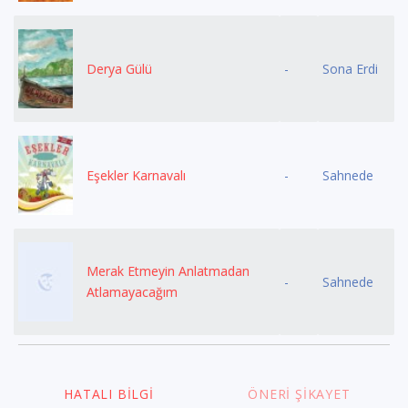
Derya Gülü
-
Sona Erdi
Eşekler Karnavalı
-
Sahnede
Merak Etmeyin Anlatmadan
-
Sahnede
Atlamayacağım
HATALI BILGI
ÖNERI ŞIKAYET