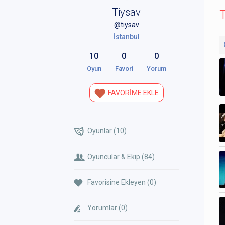
Tiysav
T
@tiysav
İstanbul
10
0
0
Oyun
Favori
Yorum
FAVORİME EKLE
Oyunlar (10)
Oyuncular & Ekip (84)
Favorisine Ekleyen (0)
Yorumlar (0)