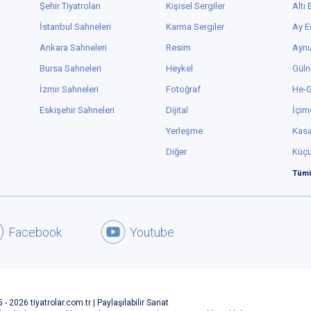
Şehir Tiyatroları
Kişisel Sergiler
Altı
İstanbul Sahneleri
Karma Sergiler
Ay E
Ankara Sahneleri
Resim
Aynu
Bursa Sahneleri
Heykel
Güln
İzmir Sahneleri
Fotoğraf
He-
Eskişehir Sahneleri
Dijital
İçim
Yerleşme
Kas
Diğer
Küç
Tümü
Facebook
Youtube
 - 2026 tiyatrolar.com.tr | Paylaşılabilir Sanat