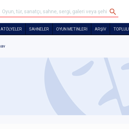
ATÖLYELER
SAHNELER
OYUN METİNLERİ
ARŞİV
TOPLUL
sav