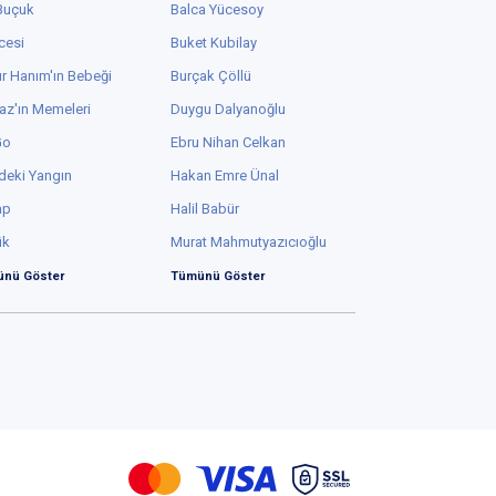
 Buçuk
Balca Yücesoy
cesi
Buket Kubilay
r Hanım'ın Bebeği
Burçak Çöllü
az'ın Memeleri
Duygu Dalyanoğlu
Go
Ebru Nihan Celkan
deki Yangın
Hakan Emre Ünal
ap
Halil Babür
ük
Murat Mahmutyazıcıoğlu
nü Göster
Tümünü Göster