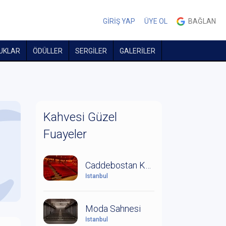
GİRİŞ YAP
ÜYE OL
BAĞLAN
UKLAR
ÖDÜLLER
SERGİLER
GALERİLER
Kahvesi Güzel
Fuayeler
Caddebostan Kültür Merkezi
İstanbul
Moda Sahnesi
İstanbul