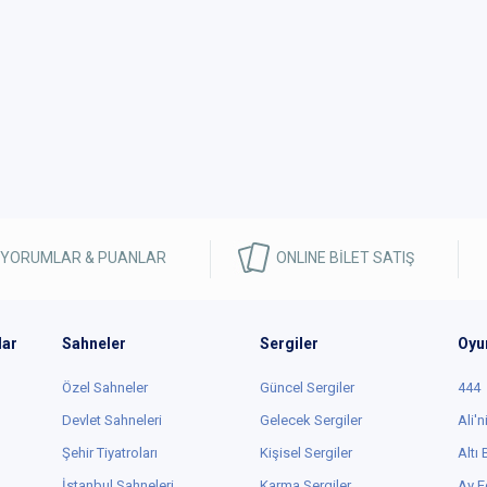
 YORUMLAR & PUANLAR
ONLINE BİLET SATIŞ
lar
Sahneler
Sergiler
Oyu
Özel Sahneler
Güncel Sergiler
444
Devlet Sahneleri
Gelecek Sergiler
Ali'n
Şehir Tiyatroları
Kişisel Sergiler
Altı
İstanbul Sahneleri
Karma Sergiler
Ay E