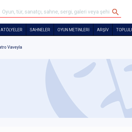
ATÖLYELER
SAHNELER
OYUN METİNLERİ
ARŞİV
TOPLUL
atro Vaveyla