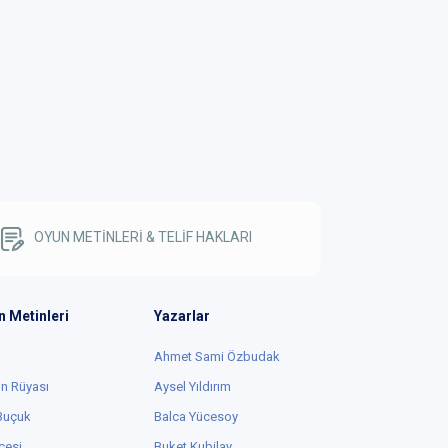
OYUN METİNLERİ & TELİF HAKLARI
n Metinleri
Yazarlar
Ahmet Sami Özbudak
in Rüyası
Aysel Yıldırım
 Buçuk
Balca Yücesoy
cesi
Buket Kubilay