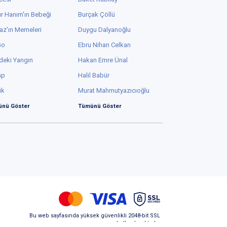
r Hanım'ın Bebeği
Burçak Çöllü
az'ın Memeleri
Duygu Dalyanoğlu
Go
Ebru Nihan Celkan
deki Yangın
Hakan Emre Ünal
ap
Halil Babür
ük
Murat Mahmutyazıcıoğlu
nü Göster
Tümünü Göster
Bu web sayfasında yüksek güvenlikli 2048-bit SSL
kullanılmaktadır.