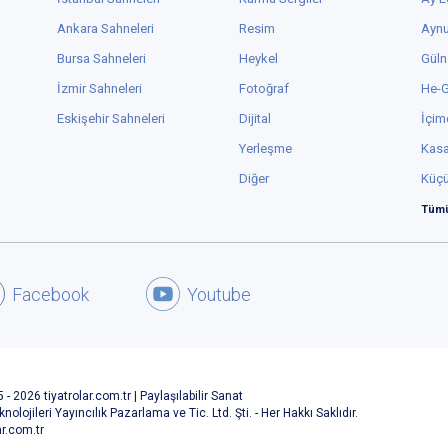
Ankara Sahneleri
Resim
Aynu
Bursa Sahneleri
Heykel
Güln
İzmir Sahneleri
Fotoğraf
He-
Eskişehir Sahneleri
Dijital
İçim
Yerleşme
Kas
Diğer
Küç
Tümü
Facebook
Youtube
 - 2026 tiyatrolar.com.tr | Paylaşılabilir Sanat
knolojileri Yayıncılık Pazarlama ve Tic. Ltd. Şti. - Her Hakkı Saklıdır.
ar.com.tr