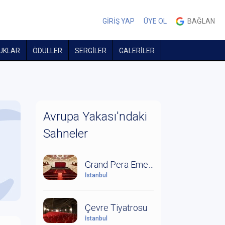
GİRİŞ YAP
ÜYE OL
BAĞLAN
UKLAR
ÖDÜLLER
SERGİLER
GALERİLER
Avrupa Yakası'ndaki
Sahneler
Grand Pera Emek Sahnesi
İstanbul
Çevre Tiyatrosu
İstanbul