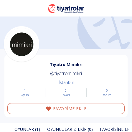
Tiyatro Mimikri
@tiyatromimikri
İstanbul
1
0
0
Oyun
Favori
Yorum
FAVORİME EKLE
OYUNLAR (1)
OYUNCULAR & EKIP (0)
FAVORISINE EKL