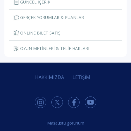
GÜNCEL İÇERİK
GERÇEK YORUMLAR & PUANLAR
ONLINE BİLET SATIŞ
OYUN METİNLERİ & TELİF HAKLARI
HAKKIMIZDA
İLETİŞİM
Masaüstü görünüm