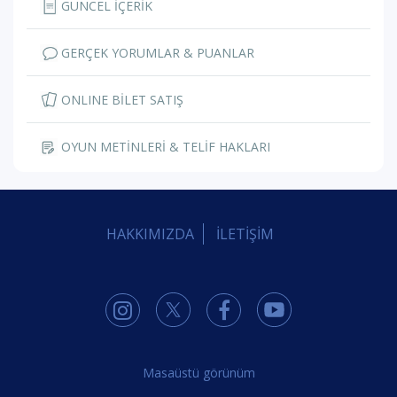
GÜNCEL İÇERİK
GERÇEK YORUMLAR & PUANLAR
ONLINE BİLET SATIŞ
OYUN METİNLERİ & TELİF HAKLARI
HAKKIMIZDA
İLETİŞİM
Masaüstü görünüm