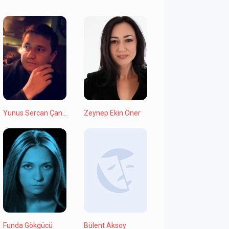
Yunus Sercan Çantay
Zeynep Ekin Öner
Funda Gökgücü
Bülent Aksoy