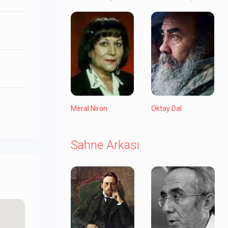
Meral Niron
Oktay Dal
Sahne Arkası