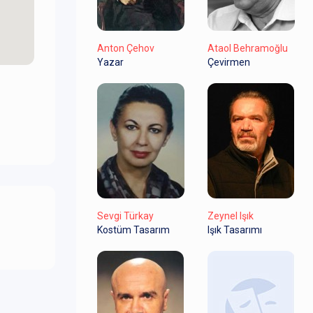
Anton Çehov
Ataol Behramoğlu
Yazar
Çevirmen
Sevgi Türkay
Zeynel Işık
Kostüm Tasarım
Işık Tasarımı