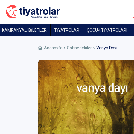
KAMPANYALI BİLETLER
TİYATROLAR
ÇOCUK TIYATROLARI
Anasayfa
Sahnedekiler
Vanya Dayı