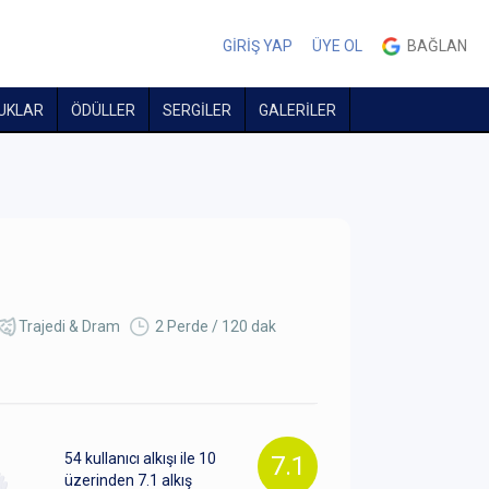
GİRİŞ YAP
ÜYE OL
BAĞLAN
UKLAR
ÖDÜLLER
SERGİLER
GALERİLER
Trajedi & Dram
2 Perde / 120 dak
54
kullanıcı alkışı ile 10
7.1
üzerinden
7.1
alkış