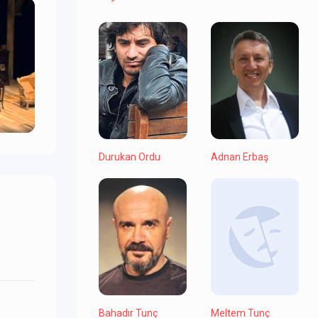
Durukan Ordu
Adnan Erbaş
Bahadır Tunç
Meltem Tunç