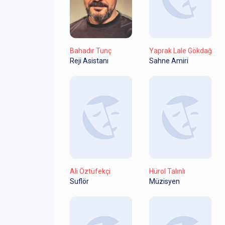
Bahadır Tunç
Yaprak Lale Gökdağ
Reji Asistanı
Sahne Amiri
Ali Öztüfekçi
Hürol Talınlı
Suflör
Müzisyen