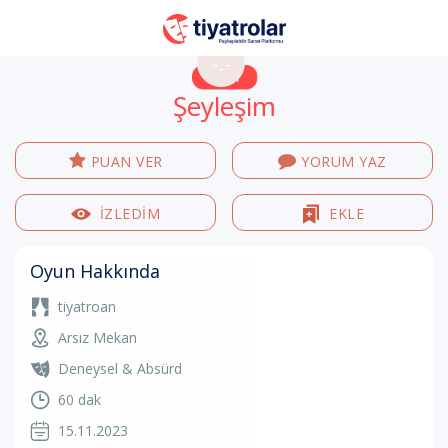
-.-
Şeyleşim
PUAN VER
YORUM YAZ
İZLEDİM
EKLE
Oyun Hakkında
tiyatroan
Arsız Mekan
Deneysel & Absürd
60 dak
15.11.2023