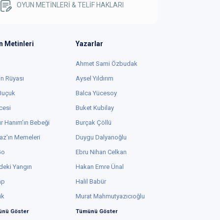
OYUN METİNLERİ & TELİF HAKLARI
n Metinleri
Yazarlar
Ahmet Sami Özbudak
in Rüyası
Aysel Yıldırım
 Buçuk
Balca Yücesoy
cesi
Buket Kubilay
r Hanım'ın Bebeği
Burçak Çöllü
az'ın Memeleri
Duygu Dalyanoğlu
Go
Ebru Nihan Celkan
deki Yangın
Hakan Emre Ünal
ap
Halil Babür
ük
Murat Mahmutyazıcıoğlu
nü Göster
Tümünü Göster