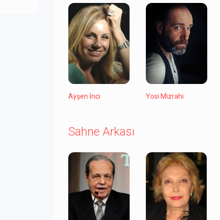
Ayşen İnci
Yosi Mizrahi
Sahne Arkası