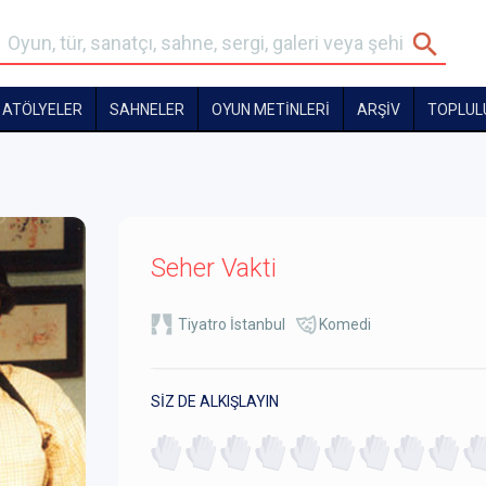
ATÖLYELER
SAHNELER
OYUN METİNLERİ
ARŞİV
TOPLUL
Seher Vakti
Tiyatro İstanbul
Komedi
SİZ DE ALKIŞLAYIN