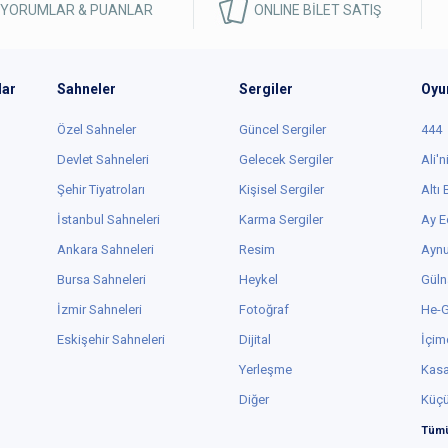
 YORUMLAR & PUANLAR
ONLINE BİLET SATIŞ
lar
Sahneler
Sergiler
Oyu
Özel Sahneler
Güncel Sergiler
444
Devlet Sahneleri
Gelecek Sergiler
Ali'n
Şehir Tiyatroları
Kişisel Sergiler
Altı
İstanbul Sahneleri
Karma Sergiler
Ay E
Ankara Sahneleri
Resim
Aynu
Bursa Sahneleri
Heykel
Güln
İzmir Sahneleri
Fotoğraf
He-
Eskişehir Sahneleri
Dijital
İçim
Yerleşme
Kas
Diğer
Küç
Tümü