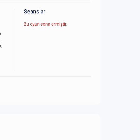
Seanslar
Bu oyun sona ermiştir.
n
,
ğu