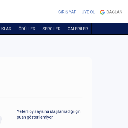
GİRİŞ YAP
ÜYE OL
BAĞLAN
UKLAR
ÖDÜLLER
SERGİLER
GALERİLER
Yeterli oy sayısına ulaşılamadığı için
puan gösterilemiyor.